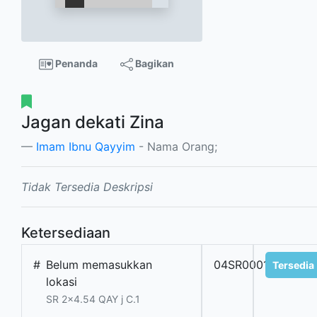
Penanda
Bagikan
Jagan dekati Zina
Imam Ibnu Qayyim
- Nama Orang;
Tidak Tersedia Deskripsi
Ketersediaan
#
Belum memasukkan
04SR0001808.01
Tersedia
lokasi
SR 2x4.54 QAY j C.1