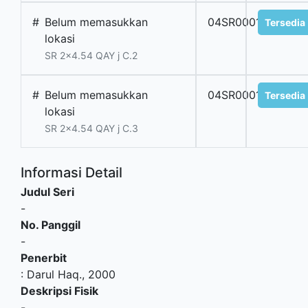
#
Belum memasukkan
04SR0001808.02
Tersedia
lokasi
SR 2x4.54 QAY j C.2
#
Belum memasukkan
04SR0001808.03
Tersedia
lokasi
SR 2x4.54 QAY j C.3
Informasi Detail
Judul Seri
-
No. Panggil
-
Penerbit
:
Darul Haq
.,
2000
Deskripsi Fisik
-