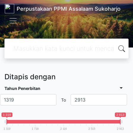
Perpustakaan PPMI Assalaam Sukoharjo
Ditapis dengan
Tahun Penerbitan
To
1 319
2 913
1 319
1 718
2 116
2 515
2 913