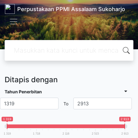
Perpustakaan PPMI Assalaam Sukoharjo
Ditapis dengan
Tahun Penerbitan
To
1 319
2 913
1 319
1 718
2 116
2 515
2 913