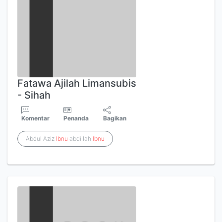
Fatawa Ajilah Limansubis
- Sihah
Komentar
Penanda
Bagikan
Abdul Aziz
Ibnu
abdillah
Ibnu