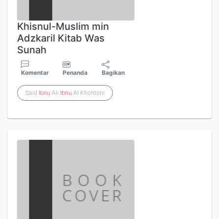
Khisnul-Muslim min
Adzkaril Kitab Was
Sunah
Komentar
Penanda
Bagikan
Said
Ibnu
Ali
Ibnu
Al Khohtoni