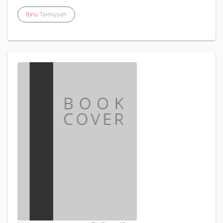
Ibnu
Taimiyyah