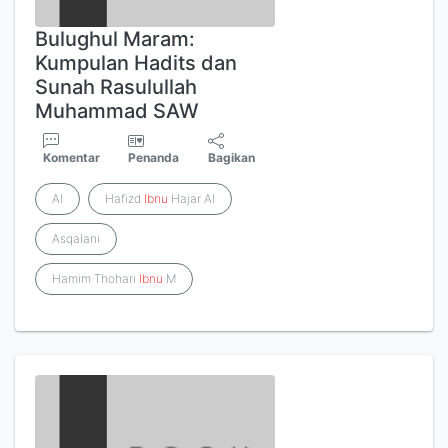
Bulughul Maram:
Kumpulan Hadits dan
Sunah Rasulullah
Muhammad SAW
Komentar
Penanda
Bagikan
Al
Hafizd
Ibnu
Hajar Al
Asqalani
Hamim Thohari
Ibnu
M