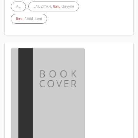
AL
JAUZIYAH,
Ibnu
Qayyim
Ibnu
Abdil Jami