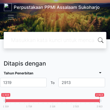
Perpustakaan PPMI Assalaam Sukoharjo
Ditapis dengan
Tahun Penerbitan
To
1 319
2 913
1 319
1 718
2 116
2 515
2 913