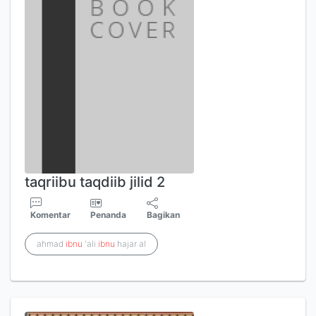
taqriibu taqdiib jilid 2
Komentar
Penanda
Bagikan
ahmad
ibnu
'ali
ibnu
hajar al