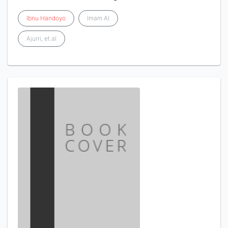
Ibnu
Handoyo
Imam Al
Ajurri, et.al